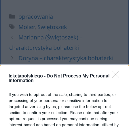
Kategorie
opracowania
Tagi
Molier
,
Świętoszek
Marianna (Świętoszek) –
charakterystyka bohaterki
Doryna – charakterystyka bohaterki
lekcjapolskiego -
Do Not Process My Personal
Information
Dodaj komentarz
If you wish to opt-out of the sale, sharing to third parties, or
processing of your personal or sensitive information for
Komentarz
targeted advertising by us, please use the below opt-out
section to confirm your selection. Please note that after your
opt-out request is processed you may continue seeing
interest-based ads based on personal information utilized by