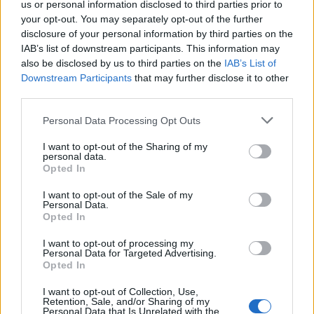
us or personal information disclosed to third parties prior to
your opt-out. You may separately opt-out of the further
disclosure of your personal information by third parties on the
IAB’s list of downstream participants. This information may
also be disclosed by us to third parties on the
IAB’s List of
Downstream Participants
that may further disclose it to other
third parties.
Personal Data Processing Opt Outs
Nazwa
I want to opt-out of the Sharing of my
personal data.
Opted In
E-
mail
I want to opt-out of the Sale of my
Personal Data.
Witryna
Opted In
internetowa
I want to opt-out of processing my
Personal Data for Targeted Advertising.
Zapamiętaj moje dane w tej
Opted In
przeglądarce podczas pisania kolejnych
I want to opt-out of Collection, Use,
Retention, Sale, and/or Sharing of my
komentarzy.
Personal Data that Is Unrelated with the