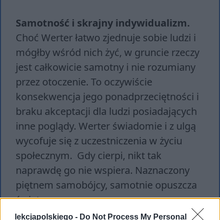
Samotność i skrajny indywidualizm.
Choć Werter łatwo zjednuje sobie ludzi i
mógłby wśród nich żyć, w gruncie rzeczy
jest całkowicie samotny i nie rozumiany
przez otoczenie. To oczywiście
konsekwencja jego ponadprzeciętności i
braku akceptacji dla ludzi posiadających
inne poglądy. Werter świadomie i z ulgą
wycofuje się z uczestniczenia w życiu
społecznym. Gdy cierpi, nikt tak
naprawdę go nie wspiera. Naznaczony
piętnem samobójcy, samotnie opuszcza
świat.
lekcjapolskiego -
Do Not Process My Personal