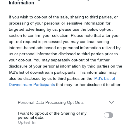
Cechy te sprawiają, że Werter popada
Information
w obłęd i odbiera sobie życie.
If you wish to opt-out of the sale, sharing to third parties, or
processing of your personal or sensitive information for
Kreacja Wertera miała ogromny wpływ
targeted advertising by us, please use the below opt-out
na ukształtowanie się wzoru bohatera
section to confirm your selection. Please note that after your
opt-out request is processed you may continue seeing
romantycznego: cierpiącego i żyjącego
interest-based ads based on personal information utilized by
w ciągłym rozdarciu wewnętrznym,
us or personal information disclosed to third parties prior to
spowodowanym przepaścią pomiędzy
your opt-out. You may separately opt-out of the further
disclosure of your personal information by third parties on the
uczuciami i ideałami, a ograniczającym
IAB’s list of downstream participants. This information may
społeczeństwem. Główna postać utworu
also be disclosed by us to third parties on the
IAB’s List of
Downstream Participants
that may further disclose it to other
Goethego stała się
prototypem
third parties.
bohatera romantycznego
i
Personal Data Processing Opt Outs
romantycznego przeżywania miłości
.
I want to opt-out of the Sharing of my
personal data.
Opted In