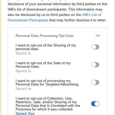
disclosure of your personal information by third parties on the
IAB’s list of downstream participants. This information may
also be disclosed by us to third parties on the
IAB’s List of
Czego chcesz od nas Panie
Downstream Participants
that may further disclose it to other
third parties.
Hymn Jana Kochanowskiego, bardzo
Personal Data Processing Opt Outs
popularny zarówno wśród katolików, jak i
I want to opt-out of the Sharing of my
protestantów okresu renesansu.
personal data.
Opted In
Neoplatońska filozofia wyrażona w tym
I want to opt-out of the Sale of my
utworze jest przekształcona pod
Personal Data.
Opted In
wpływem chrześcijańskim, rozumiejąc
Absolut jako Boga Stwórcę. Twórca
I want to opt-out of processing my
Personal Data for Targeted Advertising.
wyraża swoją wdzięczność za stworzenie
Opted In
świata, na którym wszystko jest dobre.
I want to opt-out of Collection, Use,
Byt jest więc emanacją Absolutnego
Retention, Sale, and/or Sharing of my
Personal Data that Is Unrelated with the
Purposes for which it was collected.
dobra, któremu człowiek winien jest
Opted Out