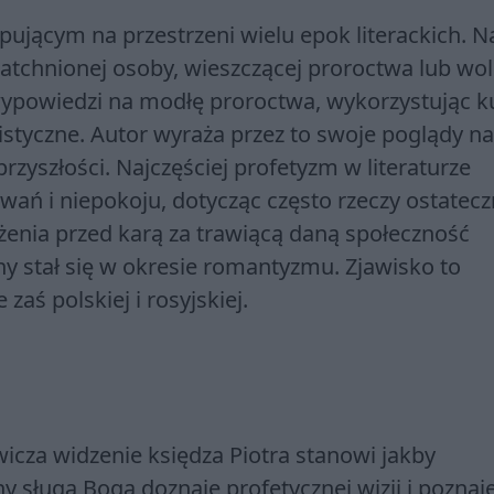
ępującym na przestrzeni wielu epok literackich. 
atchnionej osoby, wieszczącej proroctwa lub wo
 wypowiedzi na modłę proroctwa, wykorzystując k
istyczne. Autor wyraża przez to swoje poglądy n
zyszłości. Najczęściej profetyzm w literaturze
ań i niepokoju, dotycząc często rzeczy ostatecz
żenia przed karą za trawiącą daną społeczność
y stał się w okresie romantyzmu. Zjawisko to
 zaś polskiej i rosyjskiej.
cza widzenie księdza Piotra stanowi jakby
y sługa Boga doznaje profetycznej wizji i poznaj