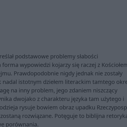
kreślał podstawowe problemy słabości
 forma wypowiedzi kojarzy się raczej z Kościołe
jmu. Prawdopodobnie nigdy jednak nie zostały
k nadal istotnym dziełem literackim tamtego okr
gę na inny problem, jego zdaniem niszczący
nika dwojako z charakteru języka tam użytego i
dzieja rysuje bowiem obraz upadku Rzeczypospo
zostaną rozwiązane. Potęguje to biblijna retoryk
owe porównania.