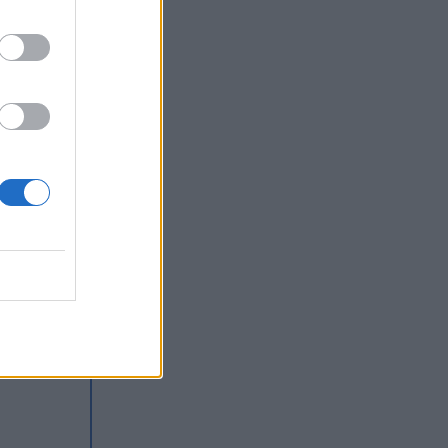
jako
odów.
zać
bowiem
 –