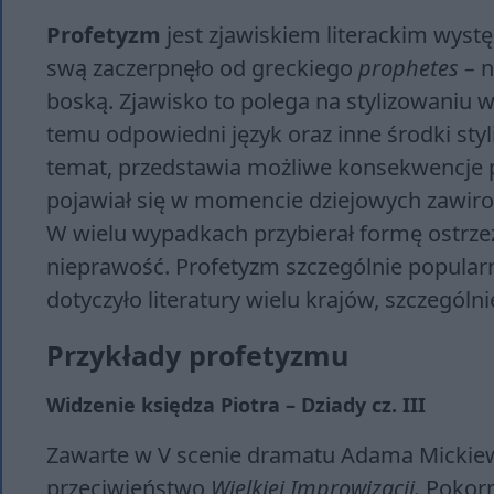
Profetyzm
jest zjawiskiem literackim wyst
swą zaczerpnęło od greckiego
prophetes –
n
boską. Zjawisko to polega na stylizowaniu
temu odpowiedni język oraz inne środki styl
temat, przedstawia możliwe konsekwencje pr
pojawiał się w momencie dziejowych zawirow
W wielu wypadkach przybierał formę ostrze
nieprawość. Profetyzm szczególnie popularn
dotyczyło literatury wielu krajów, szczególnie
Przykłady profetyzmu
Widzenie księdza Piotra – Dziady cz. III
Zawarte w V scenie dramatu Adama Mickiewi
przeciwieństwo
Wielkiej Improwizacji.
Pokorn