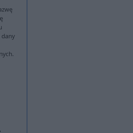
Nazwę
lę
u
a dany
nych.
e