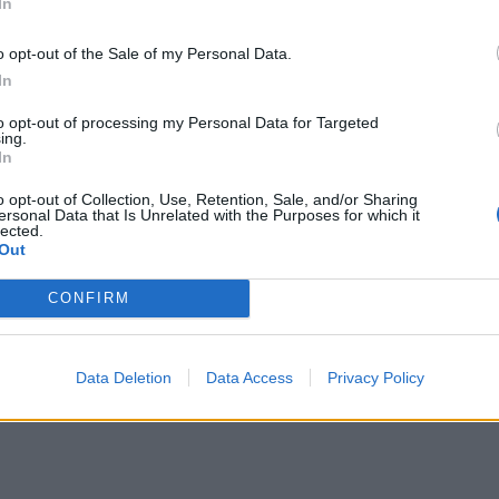
In
 niego nowego ducha. Proroctwo ukazuje Polskę 
o opt-out of the Sale of my Personal Data.
bieństwo bohatera szwajcarskich legend, dla
In
 Jest to wyraźna polemika z Mickiewiczem i jego
to opt-out of processing my Personal Data for Targeted
e tutaj z grobu, wskrzeszając ducha innych nar
ing.
In
zetrwać, naród Polski musi się poświęcić i wska
 Drugi w wieszczów nie używa tutaj religijnych
o opt-out of Collection, Use, Retention, Sale, and/or Sharing
ersonal Data that Is Unrelated with the Purposes for which it
matu nadal ma charakter profetyczny. Odsłania 
lected.
Out
ia przez jednostkę wybitną. W tym wypadku poetę
CONFIRM
Data Deletion
Data Access
Privacy Policy