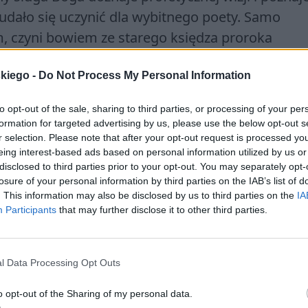
 udało się uczynić dla wybitnego poety. Samo
, czyni bowiem ze starego księdza proroka
ok ogromnych cierpień narodu, wyszydzenia go pr
 ostatnich chwil z życia Jezusa Chrystusa. Wizja
skiego -
Do Not Process My Personal Information
ala (odniesienie do Francji – wielkiego sojuszni
to opt-out of the sale, sharing to third parties, or processing of your per
 triumfujący Mesjasz Narodów. Mickiewicz zapowi
formation for targeted advertising by us, please use the below opt-out s
, słynnego
czterdzieści i cztery
. Warto zwrócić uw
r selection. Please note that after your opt-out request is processed y
eing interest-based ads based on personal information utilized by us or
tu. Celowo nawiązują one do biblijnego sposob
disclosed to third parties prior to your opt-out. You may separately opt-
dziej profetycznych charakter.
losure of your personal information by third parties on the IAB’s list of
. This information may also be disclosed by us to third parties on the
IA
Participants
that may further disclose it to other third parties.
 polemiką z mickiewiczowską ideą
mesjasza nar
Zrezygnowany doświadczeniami swojej podroży 
l Data Processing Opt Outs
am też, spoglądając na Ziemię z góry i widząc jej
o opt-out of the Sharing of my personal data.
idzenia. Ono to zmienia zniszczonego marnością 