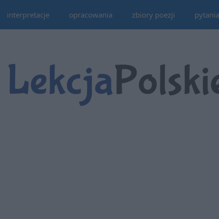
interpretacje
opracowania
zbiory poezji
pytani