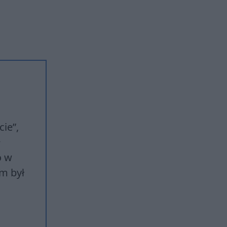
ie”,
e
o w
em był