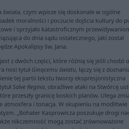
ca świata, czym wpisze się doskonale w ogólne
padek moralności i poczucie dojścia kultury do 
owe i sprzyjało katastroficznym przewidywanio
ązująca do dnia sądu ostatecznego, jaki został
dze Apokalipsy św. Jana.
st z dwóch części, które różnią się jeśli chodzi o 
ra nosi tytuł
Ginącemu światu,
łączy się z doznan
enie tej partii tekstu tworzy ekspresjonistyczna
tytuł
Salve Regina
, obraźliwe ataki na Stwórcę us
tóre przeszły granicę boskich planów. Ulega zmi
e atmosfera i tonacja. W skupieniu na modlitwie
atyzm. „Bohater Kasprowicza poszukuje drogi nadz
a także nikczemność mogą zostać zrównoważone