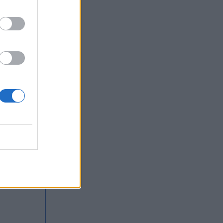
cia
ący