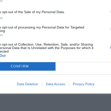
In
o opt-out of the Sale of my Personal Data.
In
ele nawiązań literackich i kulturowych. Już w
to opt-out of processing my Personal Data for Targeted
 słowa z kolędy
Bóg się rodzi,
napisanej przez
ing.
In
 wprost z Apokalipsy: trąby czy zapowiedź przyjś
ekazu jest nim nie Jezus, lecz sam Bóg wzbudzaj
o opt-out of Collection, Use, Retention, Sale, and/or Sharing
ersonal Data that Is Unrelated with the Purposes for which it
lected.
Out
CONFIRM
Data Deletion
Data Access
Privacy Policy