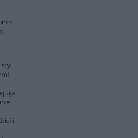
punktu
m.
styl i
iami
tępują
anie
iei i