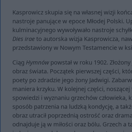
Kasprowicz skupia się na własnej wizji koń
nastroje panujące w epoce Młodej Polski. U
kulminacyjnego wywoływało nastroje schyłk
Dies irae
to autorska wizja Kasprowicza, nawi
przedstawiony w Nowym Testamencie w księ
Ciąg
Hymnów
powstał w roku 1902. Złożony je
obraz świata. Początek pierwszej części, któ
poety po zdradzie jego żony Jadwigi. Zabarwi
maniera krzyku. W kolejnej części, noszącej 
spowiedzi i wyznaniu grzechów człowieka, k
sposób patrzenia na ludzką kondycję, a takż
obraz utracił poprzednią ostrość oraz dram
odnajduje ją w miłości oraz bólu. Grzech 