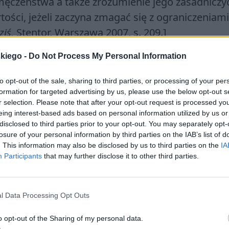
ęczeństwa a także zrozumienie jego zasadniczy
tości, jeżeli zaczyna zmagać się z ograniczeniami
ziś,
Stentor, Warszawa 2007, s. 209.]
ch szkolnych cytowany jedynie we fragmentach. 
skiego -
Do Not Process My Personal Information
 zatem wersy są różnej długości, podobnie jak str
to opt-out of the sale, sharing to third parties, or processing of your per
dach. Konstytutywną częścią budowy utworu jes
formation for targeted advertising by us, please use the below opt-out s
r selection. Please note that after your opt-out request is processed y
eing interest-based ads based on personal information utilized by us or
disclosed to third parties prior to your opt-out. You may separately opt-
losure of your personal information by third parties on the IAB’s list of
. This information may also be disclosed by us to third parties on the
IA
Participants
that may further disclose it to other third parties.
l Data Processing Opt Outs
o opt-out of the Sharing of my personal data.