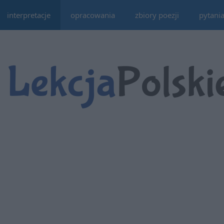
interpretacje
opracowania
zbiory poezji
pytani