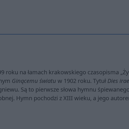
99 roku na łamach krakowskiego czasopisma „Życ
wanym
Ginącemu światu
w 1902 roku. Tytuł
Dies ira
 gniewu. Są to pierwsze słowa hymnu śpiewaneg
łobnej. Hymn pochodzi z XIII wieku, a jego autor