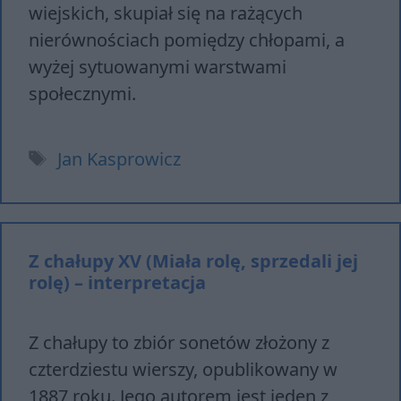
wiejskich, skupiał się na rażących
nierównościach pomiędzy chłopami, a
wyżej sytuowanymi warstwami
społecznymi.
Tagi
Jan Kasprowicz
Z chałupy XV (Miała rolę, sprzedali jej
rolę) – interpretacja
Z chałupy to zbiór sonetów złożony z
czterdziestu wierszy, opublikowany w
1887 roku. Jego autorem jest jeden z