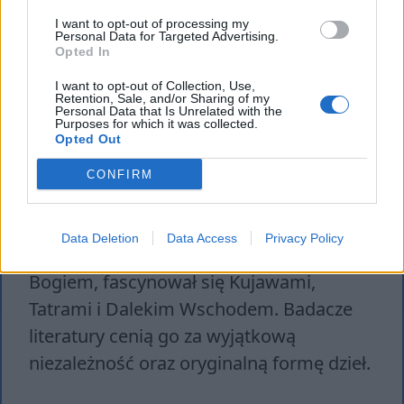
I want to opt-out of processing my
Jan Kasprowicz był przedstawicielem
Personal Data for Targeted Advertising.
Opted In
Młodej Polski – poetą, krytykiem,
I want to opt-out of Collection, Use,
tłumaczem i dramaturgiem – który w
Retention, Sale, and/or Sharing of my
Personal Data that Is Unrelated with the
swojej twórczości poruszał się w nurtach
Purposes for which it was collected.
Opted Out
symbolizmu, naturalizmu,
ekspresjonizmu czy katastrofizmu. W
CONFIRM
wierszach odwoływał się do kwestii
trudnych doświadczeń życiowych, biedy,
Data Deletion
Data Access
Privacy Policy
samotności czy też relacji człowieka z
Bogiem, fascynował się Kujawami,
Tatrami i Dalekim Wschodem. Badacze
literatury cenią go za wyjątkową
niezależność oraz oryginalną formę dzieł.