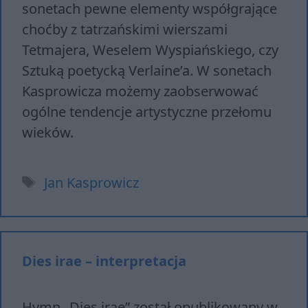
sonetach pewne elementy współgrające
choćby z tatrzańskimi wierszami
Tetmajera, Weselem Wyspiańskiego, czy
Sztuką poetycką Verlaine’a. W sonetach
Kasprowicza możemy zaobserwować
ogólne tendencje artystyczne przełomu
wieków.
Tagi
Jan Kasprowicz
Dies irae – interpretacja
Hymn „Dies irae” został opublikowany w