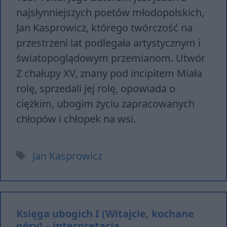
najsłynniejszych poetów młodopolskich,
Jan Kasprowicz, którego twórczość na
przestrzeni lat podlegała artystycznym i
światopoglądowym przemianom. Utwór
Z chałupy XV, znany pod incipitem Miała
rolę, sprzedali jej rolę, opowiada o
ciężkim, ubogim życiu zapracowanych
chłopów i chłopek na wsi.
Tagi
Jan Kasprowicz
Księga ubogich I (Witajcie​, kochane
góry) – interpretacja