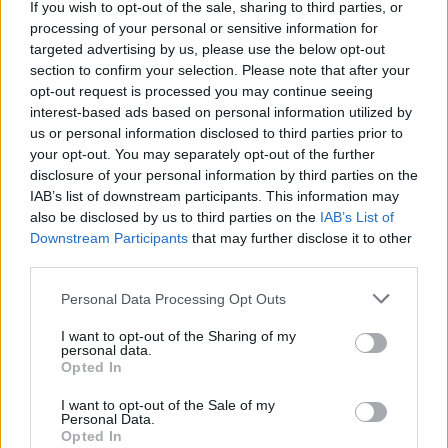
If you wish to opt-out of the sale, sharing to third parties, or
tłumacza związanego z epoką Młodej
processing of your personal or sensitive information for
targeted advertising by us, please use the below opt-out
Polski. W wierszu Księga Ubogich III (Nie
section to confirm your selection. Please note that after your
ma tu nic szczególnego) – inspirując się
opt-out request is processed you may continue seeing
filozofią św. Franciszka z Asyżu –
interest-based ads based on personal information utilized by
us or personal information disclosed to third parties prior to
dokonuje pochwały prostego życia i
your opt-out. You may separately opt-out of the further
doceniania wspaniałego świata i natury,
disclosure of your personal information by third parties on the
IAB’s list of downstream participants. This information may
które oferował nam ludziom miłosierny
also be disclosed by us to third parties on the
IAB’s List of
Stwórca.
Downstream Participants
that may further disclose it to other
third parties.
Personal Data Processing Opt Outs
Tagi
Jan Kasprowicz
I want to opt-out of the Sharing of my
personal data.
Opted In
I want to opt-out of the Sale of my
Przeprosiny Boga – interpretacja
Personal Data.
Opted In