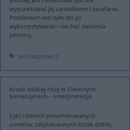
polskiej wsi i doskonale potrafił
wypunktować jej zaniedbanie i zacofanie.
Problemem wsi było też jej
wykorzystywanie i niechęć niesienia
pomocy.
Tagi
Jan Kasprowicz
Krzak dzikiej róży w Ciemnych
Smreczynach – interpretacja
Cykl czterech ponumerowanych
sonetów, zatytułowanych Krzak dzikiej