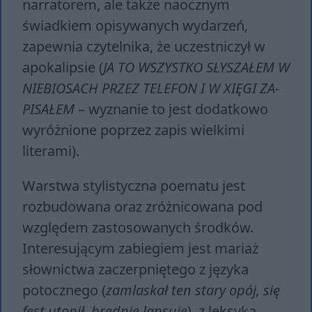
narratorem, ale także naocznym
świadkiem opisywanych wydarzeń,
zapewnia czytelnika, że uczestniczył w
apokalipsie (
JA TO WSZYST­KO SŁYSZAŁEM W
NIE­BIO­SACH PRZEZ TE­LE­FON I W XIĘGI ZA­
PI­SAŁEM
– wyznanie to jest dodatkowo
wyróżnione poprzez zapis wielkimi
literami).
Warstwa stylistyczna poematu jest
rozbudowana oraz zróżnicowana pod
względem zastosowanych środków.
Interesującym zabiegiem jest mariaż
słownictwa zaczerpniętego z języka
potocznego (
za­mla­skał ten sta­ry opój, się
fest uto­pił, bred­nie lan­su­je
), z leksyką