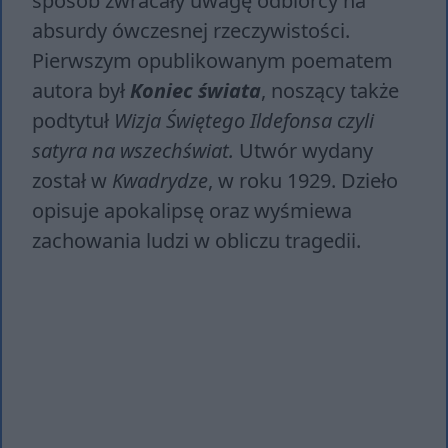
sposób zwracały uwagę odbiorcy na
absurdy ówczesnej rzeczywistości.
Pierwszym opublikowanym poematem
autora był
Koniec świata
, noszący także
podtytuł
Wizja Świętego Ildefonsa czyli
satyra na wszechświat.
Utwór wydany
został w
Kwadrydze
, w roku 1929. Dzieło
opisuje apokalipsę oraz wyśmiewa
zachowania ludzi w obliczu tragedii.