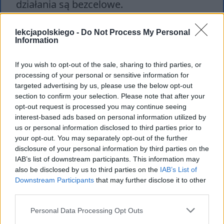
działania są bezcelowe.
Z opisaną paniką kontrastuje zgoła
lekcjapolskiego -
Do Not Process My Personal
Information
odmienne zachowanie studentów, którzy
niczym się nie przejmują i nadal
If you wish to opt-out of the sale, sharing to third parties, or
przesiadują w barach, śpiewając oraz
processing of your personal or sensitive information for
targeted advertising by us, please use the below opt-out
tworząc poezję. Podobnie postępuje
section to confirm your selection. Please note that after your
cieśla, który spokojnie wykonuje swoją
opt-out request is processed you may continue seeing
pracę, a także artyści, podziwiający
interest-based ads based on personal information utilized by
us or personal information disclosed to third parties prior to
inspirujące pejzaże przerażonego
your opt-out. You may separately opt-out of the further
proletariatu. Osoby te skupiają się na
disclosure of your personal information by third parties on the
IAB’s list of downstream participants. This information may
zadaniach do wykonania, nie walczą z
also be disclosed by us to third parties on the
IAB’s List of
przeznaczeniem, powstrzymują się od
Downstream Participants
that may further disclose it to other
third parties.
działań pozbawionych jakiegokolwiek
sensu. Podmiot liryczny nie poddaje ich
Personal Data Processing Opt Outs