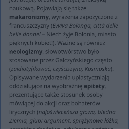
naukową. Pojawiają się także
makaronizmy
, wyrażenia zapożyczone z
francuszczyzny (
Evviva Bolonga, città delle
belle donne!
– Niech żyje Bolonia, miasto
pięknych kobiet!). Ważne są również
neologizmy
, słowotwórstwo było
stosowane przez Gałczyńskiego często
(
za­idio­ty­fi­ko­wać, czy­ści­szy­na, Ko­smo­ska
).
Opisywane wydarzenia uplastyczniają
oddziałujące na wyobraźnię
epitety
,
prezentujące także stosunek osoby
mówiącej do akcji oraz bohaterów
lirycznych (
naj­oświe­ceń­sza gło­wa, biedna
Ziemia, głupi argument, sprężynowe łóżka,