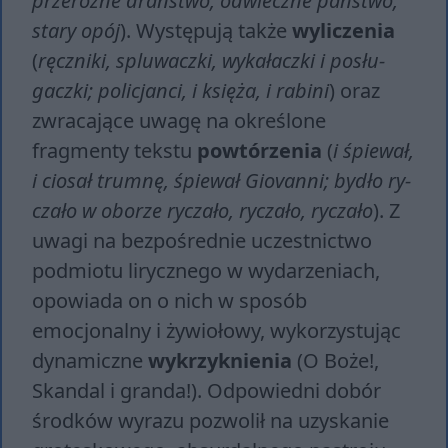
przeróżne draństwo, odwieczne państwo,
stary opój
). Występują także
wyliczenia
(
ręcz­ni­ki, splu­wacz­ki, wy­ka­łacz­ki i po­słu­
gacz­ki; po­li­cjan­ci, i księ­ża, i ra­bi­ni
) oraz
zwracające uwagę na określone
fragmenty tekstu
powtórzenia
(
i śpie­wał,
i cio­sał trum­nę, śpie­wał Gio­van­ni; by­dło ry­
cza­ło w obo­rze ry­cza­ło, ry­cza­ło, ry­cza­ło
). Z
uwagi na bezpośrednie uczestnictwo
podmiotu lirycznego w wydarzeniach,
opowiada on o nich w sposób
emocjonalny i żywiołowy, wykorzystując
dynamiczne
wykrzyknienia
(O Boże!,
Skan­dal i gran­da!). Odpowiedni dobór
środków wyrazu pozwolił na uzyskanie