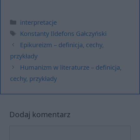
Kategorie
interpretacje
Tagi
Konstanty Ildefons Gałczyński
Epikureizm – definicja, cechy,
przykłady
Humanizm w literaturze – definicja,
cechy, przykłady
Dodaj komentarz
Komentarz