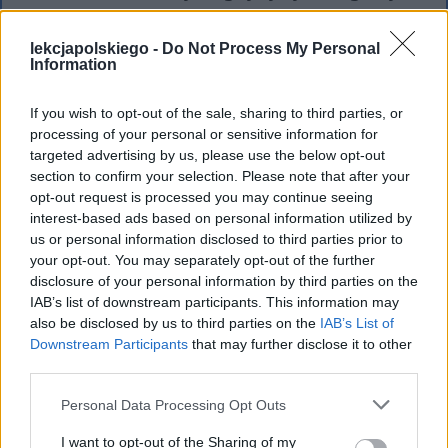
wejść w relację partnerską, a nie tylko
zawodową. Wspomina, że wolałaby, aby
lekcjapolskiego -
Do Not Process My Personal
Information
chciał ją całować, a nie jej słuchać.
Bardziej pragnie bliskości niż uznania
If you wish to opt-out of the sale, sharing to third parties, or
jako poetki.
Sfera fizyczności,
processing of your personal or sensitive information for
targeted advertising by us, please use the below opt-out
seksualności jest dla niej ważniejsza
section to confirm your selection. Please note that after your
od kariery
. Myśl tę rozwija również w
opt-out request is processed you may continue seeing
interest-based ads based on personal information utilized by
dalszych strofach, w których w
us or personal information disclosed to third parties prior to
humorystyczny sposób opisuje
your opt-out. You may separately opt-out of the further
disclosure of your personal information by third parties on the
pragnienie relacji z płcią przeciwną. Jest
IAB’s list of downstream participants. This information may
ona dla niej tak ważna, że kobieta
also be disclosed by us to third parties on the
IAB’s List of
stwierdza nawet, że „
nie warto iść do
Downstream Participants
that may further disclose it to other
third parties.
nieba
”, „
Jeśli Serafinowie, Potęgi i Trony /
nie patrzą na kobietę męskimi oczyma
”.
Personal Data Processing Opt Outs
Uważa, że
nie warto dążyć do życia
I want to opt-out of the Sharing of my