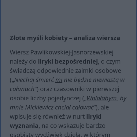
Złote myśli kobiety – analiza wiersza
Wiersz Pawlikowskiej-Jasnorzewskiej
należy do
liryki bezpośredniej
, o czym
świadczą odpowiednie zaimki osobowe
(„
Niechaj śmierć
mi
nie będzie niewiastą w
całunach
”) oraz czasowniki w pierwszej
osobie liczby pojedynczej („
Wolałabym
, by
mnie Mickiewicz chciał całować
”), ale
wpisuje się również w nurt
liryki
wyznania
, na co wskazuje bardzo
osobisty wydźwięk dzieła, w którym