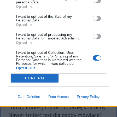
personal data.
wiecznego, jeżeli życie na ziemi
Opted In
pozbawione będzie płynącej z miłości
I want to opt-out of the Sale of my
przyjemności
. Poetka łączy również
Personal Data.
Opted In
niebiańskie istoty z ludzkim pożądaniem,
I want to opt-out of processing my
czym łamie kulturowe tabu. Zwraca
Personal Data for Targeted Advertising.
Opted In
uwagę, że nawet one mają takie uczucia
jak fizyczny pociąg. Chce być przez nie
I want to opt-out of Collection, Use,
Retention, Sale, and/or Sharing of my
podziwiana, doceniona jako kobieta, bo
Personal Data that Is Unrelated with the
Purposes for which it was collected.
wie, że na to zasługuje.
Czułego
Opted Out
kochanka odnajduje również w postaci
CONFIRM
upersonifikowanej śmierci
. Oczami
wyobraźni widzi w niej „
mężczyznę o
Data Deletion
Data Access
Privacy Policy
bujnych ramionach
” zamiast spowitej
chustą kobiety czy też upiornej kostuchy.
Nawet śmierć jest dla osoby mówiącej