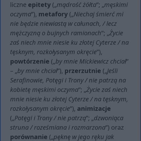
liczne
epitety
(„
mądrość żółta
”; „
męskimi
oczyma
”),
metafory
(„
Niechaj śmierć mi
nie będzie niewiastą w całunach, / lecz
mężczyzną o bujnych ramionach
”; „
Życie
zaś niech mnie niesie ku złotej Cyterze / na
tęsknym, rozkołysanym okręcie
”),
po
wtórzeni
e
(„
by mnie Mickiewicz chciał
”
– „
by mnie chciał
”),
przerzutnie
(„
Jeśli
Serafinowie, Potęgi i Trony / nie patrzą na
kobietę męskimi oczyma
”; „
Życie zaś niech
mnie niesie ku złotej Cyterze / na tęsknym,
rozkołysanym okręcie
”),
animizacje
(„
Potęgi i Trony / nie patrzą
”; „
dzwoniąca
struna / roześmiana i rozmarzona
”) oraz
porów
n
anie
(„
pęknę w jego ręku jak