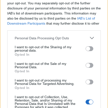
your opt-out. You may separately opt-out of the further
disclosure of your personal information by third parties on the
By nie utracić chemii w związku, należy
IAB’s list of downstream participants. This information may
also be disclosed by us to third parties on the
IAB’s List of
słuchać rozsądku. Pozwala to na
Downstream Participants
that may further disclose it to other
zachowanie odrębności i ostrożności,
third parties.
dzięki czemu nie zatraca się w relacji. Nie
Personal Data Processing Opt Outs
oznacza to braku zaufania do drugiej
I want to opt-out of the Sharing of my
osoby, a wręcz pokazuje
personal data.
Opted In
zdroworozsądkowe podejście do tematu.
Taka miłość ma większe szanse na
I want to opt-out of the Sale of my
Personal Data.
powodzenie, ponieważ od początku jest
Opted In
przygotowana na możliwe trudności.
I want to opt-out of processing my
Personal Data for Targeted Advertising.
Tadeusz i Zosia z „Pana Tadeusza” Adama
Opted In
Mickiewicza kochają się, ale nie
I want to opt-out of Collection, Use,
zapominają przy tym o innych. Adaptują
Retention, Sale, and/or Sharing of my
Personal Data that Is Unrelated with the
Purposes for which it was collected.