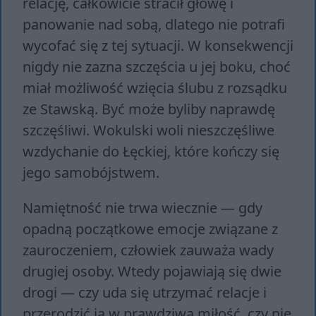
relację, całkowicie stracił głowę i
panowanie nad sobą, dlatego nie potrafi
wycofać się z tej sytuacji. W konsekwencji
nigdy nie zazna szczęścia u jej boku, choć
miał możliwość wzięcia ślubu z rozsądku
ze Stawską. Być może byliby naprawdę
szczęśliwi. Wokulski woli nieszczęśliwe
wzdychanie do Łęckiej, które kończy się
jego samobójstwem.
Namiętność nie trwa wiecznie — gdy
opadną początkowe emocje związane z
zauroczeniem, człowiek zauważa wady
drugiej osoby. Wtedy pojawiają się dwie
drogi — czy uda się utrzymać relacje i
przerodzić ją w prawdziwą miłość, czy nie