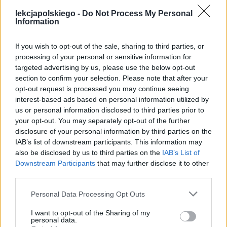
lekcjapolskiego -
Do Not Process My Personal
Information
If you wish to opt-out of the sale, sharing to third parties, or
processing of your personal or sensitive information for
targeted advertising by us, please use the below opt-out
section to confirm your selection. Please note that after your
opt-out request is processed you may continue seeing
interest-based ads based on personal information utilized by
us or personal information disclosed to third parties prior to
Spotkało się to z wielkim gniewem Zeusa,
your opt-out. You may separately opt-out of the further
disclosure of your personal information by third parties on the
który w rodzaju ludzkim widział rasę
IAB’s list of downstream participants. This information may
niewolników, mających pracować na
also be disclosed by us to third parties on the
IAB’s List of
dobrobyt bogów i składać im ofiary. Za
Downstream Participants
that may further disclose it to other
third parties.
karę przykuł Prometeusza do skały
Kaukazu i zesłał na niego wielkiego orła,
Personal Data Processing Opt Outs
który dzień w dzień wydziobywał mu
I want to opt-out of the Sharing of my
personal data.
wątroba. Tak odrastała każdej nocy,