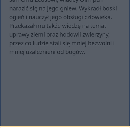
narazić się na jego gniew. Wykradł boski
ogień i nauczył jego obsługi człowieka.
Przekazał mu także wiedzę na temat
uprawy ziemi oraz hodowli zwierzyny,
przez co ludzie stali się mniej bezwolni i
mniej uzależnieni od bogów.