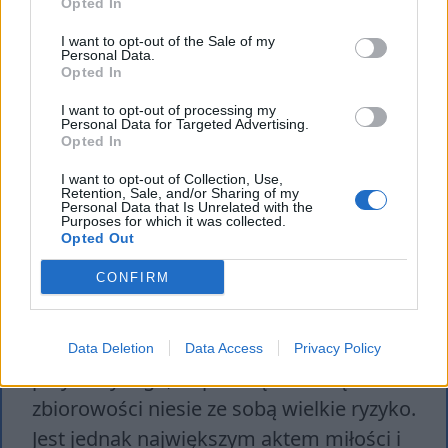
Opted In
czyniąc mękę Prometeusza
I want to opt-out of the Sale of my
nieskończoną. Ów tytan więc został
Personal Data.
Opted In
surowo ukarany za swoją wielką miłość
I want to opt-out of processing my
do gatunku ludzkiego, za który
Personal Data for Targeted Advertising.
Opted In
postanowił się poświęcić. To kolejny
przykład tego, że wybranie dobra ogółu
I want to opt-out of Collection, Use,
Retention, Sale, and/or Sharing of my
zamiast dobra osobistego jest rzeczą
Personal Data that Is Unrelated with the
Purposes for which it was collected.
niezwykle heroiczną, ponieważ wiążę się
Opted Out
ze świadomością rychłej oraz bardzo
CONFIRM
dotkliwej kary.
Obydwaj powyżej opisani bohaterowie to
Data Deletion
Data Access
Privacy Policy
przykłady tego, że poświęcenie się dla
zbiorowości niesie ze sobą wielkie ryzyko.
Jest jednak największym aktem miłości i