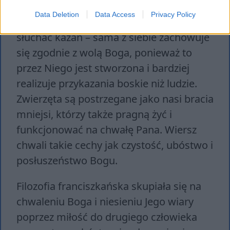
prostotą i pięknem raduje człowieka.
Data Deletion
Data Access
Privacy Policy
Przyroda nie musi uczyć się wiary czy
słuchać kazań – sama z siebie zachowuje
się zgodnie z wolą Boga, ponieważ to
przez Niego jest stworzona i bardziej
realizuje przykazania boskie niż ludzie.
Zwierzęta są postrzegane jako nasi bracia
mniejsi, którzy także pragną żyć i
funkcjonować na chwałę Pana. Wiersz
chwali takie cechy jak czystość, ubóstwo i
posłuszeństwo Bogu.
Filozofia franciszkańska skupiała się na
chwaleniu Boga i niesieniu Jego wiary
poprzez miłość do drugiego człowieka