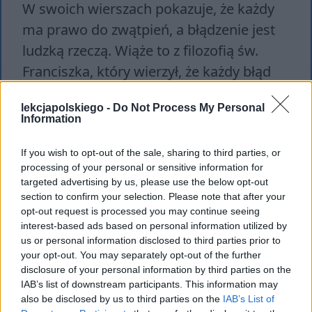
W swoich wierszach pokazuje, że każdy
ma prawo do zwątpień, a błądzenie jest
ludzką rzeczą. Wiąże to z filozofią św.
Franciszka, który wierzył, że każdy błąd
można naprawić wiarą w Boga, a
lekcjapolskiego -
Do Not Process My Personal
zwątpienie jeszcze bardziej przybliża do
Information
Niego.
If you wish to opt-out of the sale, sharing to third parties, or
processing of your personal or sensitive information for
targeted advertising by us, please use the below opt-out
section to confirm your selection. Please note that after your
opt-out request is processed you may continue seeing
interest-based ads based on personal information utilized by
us or personal information disclosed to third parties prior to
your opt-out. You may separately opt-out of the further
disclosure of your personal information by third parties on the
IAB’s list of downstream participants. This information may
also be disclosed by us to third parties on the
IAB’s List of