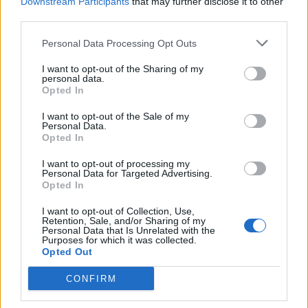
Downstream Participants
that may further disclose it to other
third parties.
Personal Data Processing Opt Outs
I want to opt-out of the Sharing of my
personal data.
Opted In
I want to opt-out of the Sale of my
Personal Data.
Opted In
I want to opt-out of processing my
Jednym z wierszy ks. Twardowskiego, w
Personal Data for Targeted Advertising.
Opted In
którym odwołuje się on do filozofii św.
Franciszka są „Drzewa niewierzące”.
I want to opt-out of Collection, Use,
Retention, Sale, and/or Sharing of my
Podmiot liryczny jest księdzem lub
Personal Data that Is Unrelated with the
Purposes for which it was collected.
zakonnikiem. Chwali przyrodę, ponieważ
Opted Out
jest ona posłuszna Bogu. Jest czysta,
CONFIRM
uboga, nie unosi się nad innymi, a swą