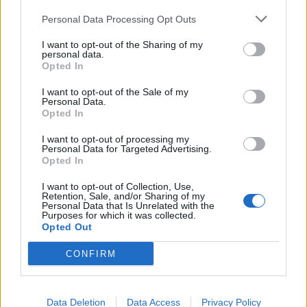
Podobne opracowania:
Lilla Weneda – streszczenie
Personal Data Processing Opt Outs
Lilla Weneda – bohaterowie
I want to opt-out of the Sharing of my
personal data.
Krzak dzikiej róży w Ciemnych
Opted In
Smreczynach – interpretacja
I want to opt-out of the Sale of my
Mały Książę – motywy literackie
Personal Data.
Opted In
I want to opt-out of processing my
Personal Data for Targeted Advertising.
Opted In
Kategorie
opracowania
I want to opt-out of Collection, Use,
Tagi
Juliusz Słowacki
,
Lilla Weneda
Retention, Sale, and/or Sharing of my
Personal Data that Is Unrelated with the
Purposes for which it was collected.
Lilla Weneda – bohaterowie
Opted Out
Lilla Weneda – streszczenie
CONFIRM
Data Deletion
Data Access
Privacy Policy