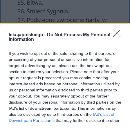
Bitwa.
Śmierć Sygonia.
Podstępne zwrócenie harfy, w
pudle zmarła Lilla Weneda.
lekcjapolskiego -
Do Not Process My Personal
Rozpacz rodziny Wenedów.
Information
Samobójstwo Derwida.
Walki, dołączenie Gwinony do
If you wish to opt-out of the sale, sharing to third parties, or
processing of your personal or sensitive information for
walczących.
targeted advertising by us, please use the below opt-out
Spotkanie Ślęza i św. Gwalberta,
section to confirm your selection. Please note that after your
opt-out request is processed you may continue seeing
pogodzenie postaci.
interest-based ads based on personal information utilized by
Śmierć Gwinony.
us or personal information disclosed to third parties prior to
your opt-out. You may separately opt-out of the further
Śmierć Leluma i poświęcenie
disclosure of your personal information by third parties on the
Poleluma, aby zginąć wraz z nim.
IAB’s list of downstream participants. This information may
Objawienie Maryi.
also be disclosed by us to third parties on the
IAB’s List of
Downstream Participants
that may further disclose it to other
third parties.