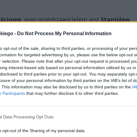
jściowe
. Jego przedstawicielem jest
Stanisław
, dlatego jej ideały są mu bliskie. Żyje jednak 
skiego -
Do Not Process My Personal Information
ować się do przemian społeczno-gospodarczych.
ą typowe dla bohatera romantycznego. W młodoś
to opt-out of the sale, sharing to third parties, or processing of your per
iał w powstaniu styczniowym
. To wydarzenie 
formation for targeted advertising by us, please use the below opt-out s
r selection. Please note that after your opt-out request is processed y
na kilka lat zesłany do Irkucka na Syberii. Pows
eing interest-based ads based on personal information utilized by us or
cały naród spadły surowe, carskie represje.
disclosed to third parties prior to your opt-out. You may separately opt-
losure of your personal information by third parties on the IAB’s list of
ęc pożądanych skutków. Stanisław przeżywa
. This information may also be disclosed by us to third parties on the
IA
ego wizję relacji damsko-męskich ukształtowała
Participants
that may further disclose it to other third parties.
nie był zbytnio zainteresowany kobietami, miłość 
ęca dla niej wszystko, aby w końcu przekonać się,
l Data Processing Opt Outs
m. Wokulski ponownie ponosi więc porażkę.
o opt-out of the Sharing of my personal data.
zytywisty. Wyznaje ideały nauki, pracy u podstaw