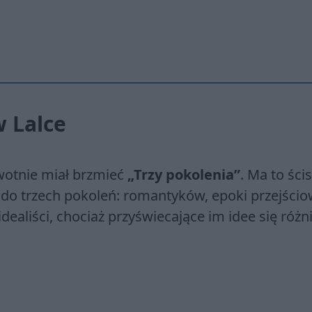
w Lalce
rwotnie miał brzmieć
„Trzy pokolenia”
. Ma to ścis
 do trzech pokoleń: romantyków, epoki przejściow
ealiści, chociaż przyświecające im idee się różni