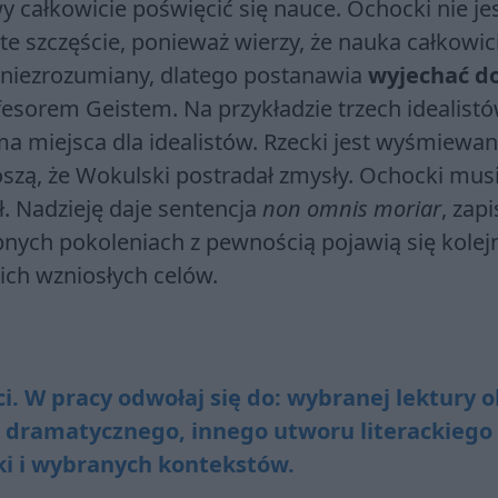
 całkowicie poświęcić się nauce. Ochocki nie je
e szczęście, ponieważ wierzy, że nauka całkowic
 i niezrozumiany, dlatego postanawia
wyjechać d
fesorem Geistem. Na przykładzie trzech idealist
ma miejsca dla idealistów. Rzecki jest wyśmiewan
łoszą, że Wokulski postradał zmysły. Ochocki mus
. Nadzieję daje sentencja
non omnis moriar
, zap
pnych pokoleniach z pewnością pojawią się kolej
oich wzniosłych celów.
 W pra­cy od­wo­łaj się do: wy­bra­nej lek­tu­ry 
ra­ma­tycz­ne­go, in­ne­go utwo­ru li­te­rac­kie­go
i i wy­bra­nych kon­tek­stów.