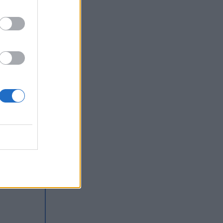
.
zemu
ość
sta,
i
Jego
 pomóc
a
łego