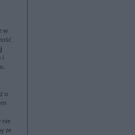
e w
wność
j
 i
o.
ż o
zem
 nie
ny ze