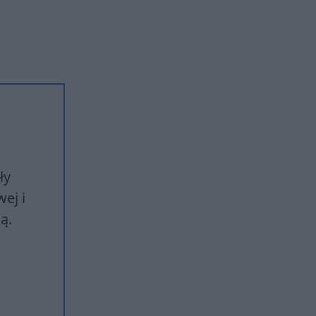
ły
ej i
ą.