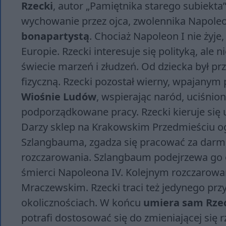
Rzecki
, autor „Pamiętnika starego subiekt
wychowanie przez ojca, zwolennika Napoleo
bonapartystą
. Chociaż Napoleon I nie żyj
Europie. Rzecki interesuje się polityką, ale
świecie marzeń i złudzeń. Od dziecka był p
fizyczną. Rzecki pozostał wierny, wpajanym 
Wiośnie Ludów
, wspierając naród, uciśnion
podporządkowane pracy. Rzecki kieruje się 
Darzy sklep na Krakowskim Przedmieściu o
Szlangbauma, zgadza się pracować za darmo.
rozczarowania. Szlangbaum podejrzewa go o
śmierci Napoleona IV. Kolejnym rozczarowa
Mraczewskim. Rzecki traci też jedynego przy
okolicznościach. W końcu
umiera sam Rze
potrafi dostosować się do zmieniającej się r