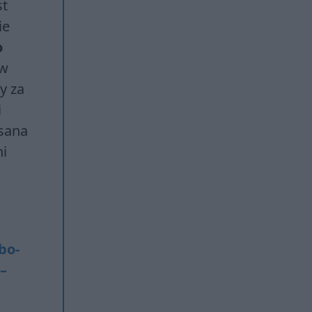
st
ie
o
ów
y za
i
isana
ni
obo­
 –