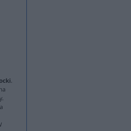
ocki
.
zna
y.
za
W