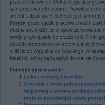
przeciwieństwie do Wokulskiego, jest gotowy
zainteresowany kobietami. Poświęca osobist
zmieni ludzkie życie. Ochocki jest samotny
Paryża
, gdzie będzie pracować razem z pro
można stwierdzić, że w społeczeństwie nie 
swoje przywiązanie do przeszłości. Plotki g
opuścić środowisko, w którym się wychował
w liście od Węgiełka do Rzeckiego. W nastę
idealiści, którzy będą dążyć do realizacji sw
Podobne opracowania:
Lalka – motywy literackie
Człowiek – istota pełna sprzeczności.
wiąz­ko­wej – utwo­ru epic­kie­go albo d
może to być rów­nież utwór po­etyc­k
Panorama społeczeństwa w Lalce