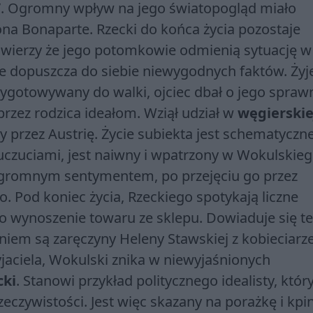
a”. Ogromny wpływ na jego światopogląd miało
na Bonaparte. Rzecki do końca życia pozostaje
e, wierzy że jego potomkowie odmienią sytuację w
 nie dopuszcza do siebie niewygodnych faktów. Żyj
rzygotowywany do walki, ojciec dbał o jego spra
przez rodzica ideałom. Wziął udział w
węgierskie
y przez Austrię. Życie subiekta jest schematyczne
uczuciami, jest naiwny i wpatrzony w Wokulskieg
gromnym sentymentem, po przejęciu go przez
 Pod koniec życia, Rzeckiego spotykają liczne
 wynoszenie towaru ze sklepu. Dowiaduje się te
niem są zaręczyny Heleny Stawskiej z kobieciar
jaciela, Wokulski znika w niewyjaśnionych
cki
. Stanowi przykład politycznego idealisty, który
zeczywistości. Jest więc skazany na porażkę i kpi