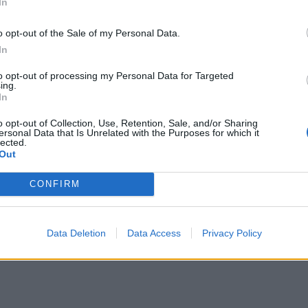
In
iniarni Hopfera, aby zarobić pieniądze na dalszą
o opt-out of the Sale of my Personal Data.
ównej
na wydziale matematyczno-przyrodniczym
In
dości. Pasjonują go maszyny latające, dzięki c
 i profesorem Geistem. Porzuca jednak działaln
to opt-out of processing my Personal Data for Targeted
ing.
rękę Izabeli. Wręcza jej metal, otrzymany od Gei
In
. Wokulski wyznaje ideały
pracy u podstaw
, czyl
o opt-out of Collection, Use, Retention, Sale, and/or Sharing
ersonal Data that Is Unrelated with the Purposes for which it
enia standardu życia najuboższych warstw
lected.
Out
iannie i Węgiełkowi w zdobyciu zatrudnienia. 
okulski zdaje sobie sprawę, że nie jest w stanie
CONFIRM
nego bohatera są nieznane. Być może wyjechał z
Jest człowiekiem przegranym. Nie ma w życiu sta
Data Deletion
Data Access
Privacy Policy
ż jest rozdarty między miłością a pracą, nauką i