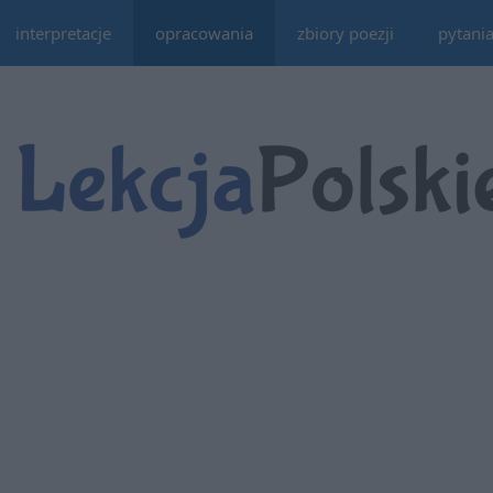
interpretacje
opracowania
zbiory poezji
pytani