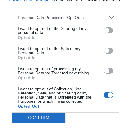
third parties.
Personal Data Processing Opt Outs
I want to opt-out of the Sharing of my
personal data.
Opted In
I want to opt-out of the Sale of my
Personal Data.
Opted In
Wstęp do bajek – analiza utworu
I want to opt-out of processing my
Personal Data for Targeted Advertising.
Opted In
Utwór składa się z dziesięciu
I want to opt-out of Collection, Use,
trzynastozgłoskowych wersów.
Retention, Sale, and/or Sharing of my
Personal Data that Is Unrelated with the
Występują rymy dokładne, żeńskie,
Purposes for which it was collected.
Opted Out
parzyste. W utworze zastosowano
wyliczenie oraz krótki dialog.
CONFIRM