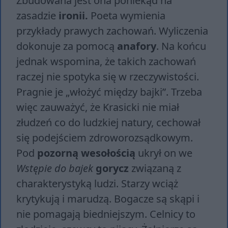
Zbudowana jest ona poniekąd na
zasadzie
ironii.
Poeta wymienia
przykłady prawych zachowań. Wyliczenia
dokonuje za pomocą
anafory
. Na końcu
jednak wspomina, że takich zachowań
raczej nie spotyka się w rzeczywistości.
Pragnie je „włożyć między bajki”. Trzeba
więc zauważyć, że Krasicki nie miał
złudzeń co do ludzkiej natury, cechował
się podejściem zdroworozsądkowym.
Pod
pozorną wesołością
ukrył on we
Wstępie do bajek
gorycz
związaną z
charakterystyką ludzi. Starzy wciąż
krytykują i marudzą. Bogacze są skąpi i
nie pomagają biedniejszym. Celnicy to