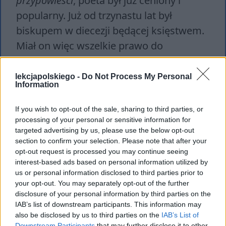
przypowieści
, poeta był już ceniony i
popularny. Już od trzynastu lat był
biskupem w diecezji będącej księstwem.
Miał on więc wszelkie prawo do
swoistego osądzenia ludzkiej natury i
wstąpienia w rolę
moralizatora i
lekcjapolskiego -
Do Not Process My Personal
Information
nauczyciela
.
If you wish to opt-out of the sale, sharing to third parties, or
processing of your personal or sensitive information for
targeted advertising by us, please use the below opt-out
section to confirm your selection. Please note that after your
opt-out request is processed you may continue seeing
interest-based ads based on personal information utilized by
us or personal information disclosed to third parties prior to
your opt-out. You may separately opt-out of the further
disclosure of your personal information by third parties on the
IAB’s list of downstream participants. This information may
also be disclosed by us to third parties on the
IAB’s List of
Downstream Participants
that may further disclose it to other