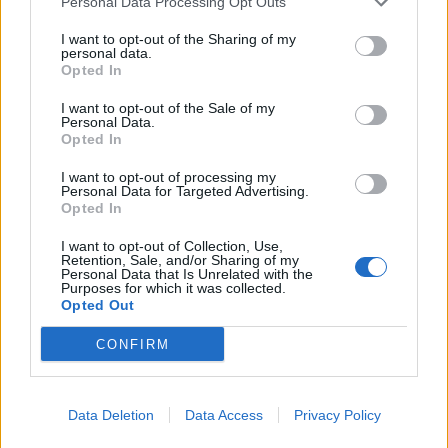
Personal Data Processing Opt Outs
zgłasza się na policję i wyznaje swoje
winy. Zostaje za karę wysłani na Syberię,
I want to opt-out of the Sharing of my
personal data.
gdzie pracuje w ciężkich warunkach,
Opted In
Jednak przyznanie się do winy i przyjęcie
I want to opt-out of the Sale of my
Personal Data.
na siebie kary uwalnia Raskolnikowa od
Opted In
wyrzutów sumienia i ratuje go przed
I want to opt-out of processing my
obłędem.
Personal Data for Targeted Advertising.
Opted In
Innym przykładem realizacji motywu
I want to opt-out of Collection, Use,
Retention, Sale, and/or Sharing of my
winy i kary jest także dramat „Makbet”
Personal Data that Is Unrelated with the
Purposes for which it was collected.
autorstwa Williama Szekspira. Główny
Opted Out
bohater pod wpływem przepowiedni
CONFIRM
morduje swojego króla, by przejąć jego
tron. Jednak szybko okazuje się, że
Data Deletion
Data Access
Privacy Policy
zbrodnia tego kalibru nie może pozostać