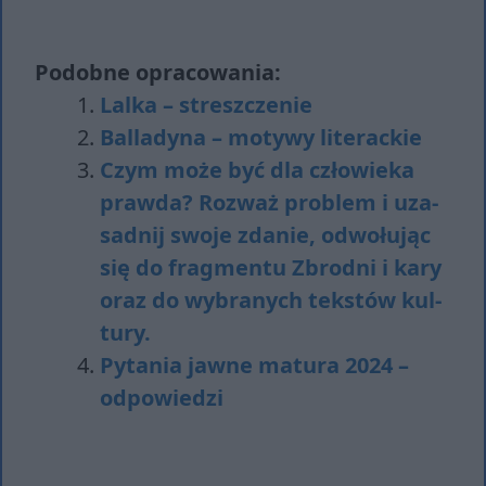
Podobne opracowania:
Lalka – streszczenie
Balladyna – motywy literackie
Czym może być dla czło­wie­ka
praw­da? Roz­waż pro­blem i uza­
sad­nij swo­je zda­nie, od­wo­łu­jąc
się do frag­men­tu Zbrodni i kary
oraz do wy­bra­nych tek­stów kul­
tu­ry.
Pytania jawne matura 2024 –
odpowiedzi