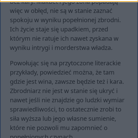
bez kary. Makbet i jego żona popadają
więc w obłęd, nie są w stanie zaznać
spokoju w wyniku popełnionej zbrodni.
Ich życie staje się upadkiem, przed
którym nie ratuje ich nawet zyskana w
wyniku intrygi i morderstwa władza.
Powołując się na przytoczone literackie
przykłady, powiedzieć można, że tam
gdzie jest wina, zawsze będzie też i kara.
Zbrodniarz nie jest w stanie się ukryć i
nawet jeśli nie znajdzie go ludzki wymiar
sprawiedliwości, to ostatecznie zrobi to
siła wyższa lub jego własne sumienie,
które nie pozwoli mu zapomnieć o
popełnionych czynach.