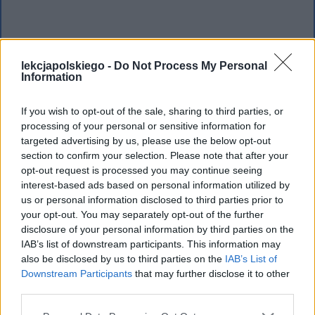
W myśl tej teorii Raskolnikow morduje
lekcjapolskiego -
Do Not Process My Personal
starą lichwiarkę, sądząc, że jest to czyn
Information
uzasadniony, a on sam jest wspomnianą
genialną jednostką. W trakcie
If you wish to opt-out of the sale, sharing to third parties, or
processing of your personal or sensitive information for
morderstwa okazuje się jednak, że
targeted advertising by us, please use the below opt-out
Raskolnikow jest zwykłym człowiekiem i
section to confirm your selection. Please note that after your
opt-out request is processed you may continue seeing
szybko dopadają go wyrzuty sumienia.
interest-based ads based on personal information utilized by
Zaczyna on popadać w obłęd, którego
us or personal information disclosed to third parties prior to
źródłem jest popełniona zbrodnia
your opt-out. You may separately opt-out of the further
disclosure of your personal information by third parties on the
trzymana przez niego w tajemnicy. Do
IAB’s list of downstream participants. This information may
przyznania się do winy Raskolnikowa
also be disclosed by us to third parties on the
IAB’s List of
Downstream Participants
that may further disclose it to other
namawia jego ukochana, Sonia
third parties.
Marmieładowa. Zbrodniarz w końcu