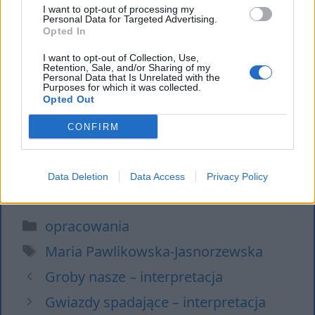
I want to opt-out of processing my
Personal Data for Targeted Advertising.
Podobne opracowania:
Opted In
Wiersze o miłości – poezja
I want to opt-out of Collection, Use,
miłosna
Retention, Sale, and/or Sharing of my
Personal Data that Is Unrelated with the
Najpiękniejsze wiersze o górach
Purposes for which it was collected.
Opted Out
– poezja z tatrami w tle
CONFIRM
Wiersze i wierszyki o wiośnie
Wiersze i wierszyki o jesieni
Data Deletion
Data Access
Privacy Policy
Kategorie
opracowania
Tagi
Maria Pawlikowska-Jasnorzewska
Groby nasze – interpretacja
Gwiazdy spadające – interpretacja