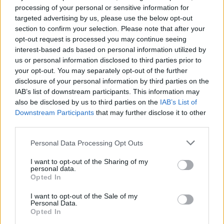
processing of your personal or sensitive information for
targeted advertising by us, please use the below opt-out
section to confirm your selection. Please note that after your
opt-out request is processed you may continue seeing
interest-based ads based on personal information utilized by
us or personal information disclosed to third parties prior to
your opt-out. You may separately opt-out of the further
W twórczości Pawlikowskiej (zwłaszcza z
disclosure of your personal information by third parties on the
IAB’s list of downstream participants. This information may
tomu
Pocałunki
) dominuje
motyw
also be disclosed by us to third parties on the
IAB’s List of
niekochanej kobiety
. Wiele z nich ma
Downstream Participants
that may further disclose it to other
third parties.
charakter
żartobliwy
, wiążący się z
dążeniem do uzwyczajnienia
Personal Data Processing Opt Outs
patetycznych uczuć. Ponadto dominuje tu
I want to opt-out of the Sharing of my
personal data.
także
emocjonalna powściągliwość
. W
Opted In
większości utworów występuje też
I want to opt-out of the Sale of my
zaskakująca
puenta
, której Jasnorzewska
Personal Data.
Opted In
była mistrzynią.