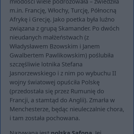
młodości wiele podróżowała – zwiedziła
m.in. Francję, Włochy, Turcję, Północną
Afrykę i Grecję. Jako poetka była luźno
związana z grupą Skamander. Po dwóch
nieudanych małżeństwach (z
Władysławem Bzowskim i Janem
Gwalbertem Pawlikowskim) poślubiła
szczęśliwie lotnika Stefana
Jasnorzewskiego i z nim po wybuchu II
wojny światowej opuściła Polskę
(przedostała się przez Rumunię do
Francji, a stamtąd do Anglii). Zmarła w
Menchesterze, będąc nieuleczalnie chora,
i tam została pochowana.
Nazywana jest
polską Safoną
. Jej