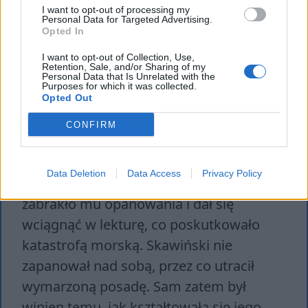
I want to opt-out of processing my
Personal Data for Targeted Advertising.
Opted In
„Latarnik” Sienkiewicza z kolei pokazuje,
że czasami człowiek kształtuje swoją
I want to opt-out of Collection, Use,
Retention, Sale, and/or Sharing of my
przyszłość w
sposób negatywny
.
Personal Data that Is Unrelated with the
Purposes for which it was collected.
Główny bohater otrzymał bowiem
Opted Out
spokojną posadę, o której marzył od lat.
CONFIRM
Skawiński od lat nie widział swojej
ojczyzny, dlatego otrzymanie kopii „Pana
Data Deletion
Data Access
Privacy Policy
Tadeusza” bardzo go wzruszyło. Jednak
zabrakło mu opanowania i dał się
wciągnąć w lekturę, co poskutkowało
katastrofą morską. Skawiński nie
zapanował nad sobą, przez co utracił
wymarzoną posadę. Sam zatem był
winien temu, jak kształtowała się jego