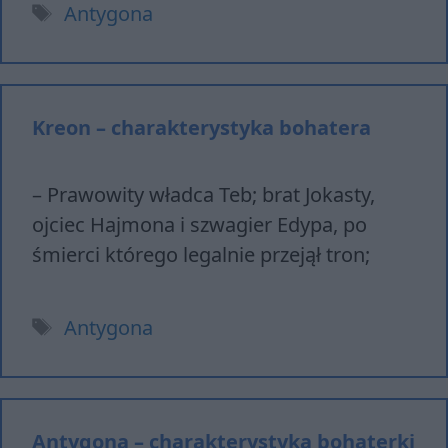
Tagi
Antygona
Kreon – charakterystyka bohatera
– Prawowity władca Teb; brat Jokasty,
ojciec Hajmona i szwagier Edypa, po
śmierci którego legalnie przejął tron;
Tagi
Antygona
Antygona – charakterystyka bohaterki