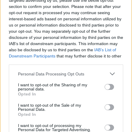
targeted advertising by us, please use the below opt-out
Polinejkesa, który poległ w bratobójczej
section to confirm your selection. Please note that after your
walce z Eteoklesem. Prosi ją o pomoc i
opt-out request is processed you may continue seeing
interest-based ads based on personal information utilized by
wyrażenie sprzeciwu wobec
us or personal information disclosed to third parties prior to
krzywdzącego prawa, ale ta decyduje się
your opt-out. You may separately opt-out of the further
disclosure of your personal information by third parties on the
być posłuszna władcy, do czego stara się
IAB’s list of downstream participants. This information may
przekonać również Antygonę.
also be disclosed by us to third parties on the
IAB’s List of
Downstream Participants
that may further disclose it to other
third parties.
Tagi
Antygona
Personal Data Processing Opt Outs
I want to opt-out of the Sharing of my
personal data.
Opted In
Antygona – plan wydarzeń
I want to opt-out of the Sale of my
Personal Data.
Opted In
1. Antygona informuje Ismenę o zakazie
I want to opt-out of processing my
Personal Data for Targeted Advertising.