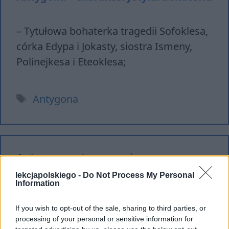
– Tytułowa bohaterka tragedii Sofoklesa,
córka Edypa i Jokasty, siostra Ismeny,
Polinejkesa i Eteoklesa;
Tagi
Antygona
Antygona – streszczenie
lekcjapolskiego -
Do Not Process My Personal
Information
Antygona w rozmowie ze swoją siostrą
Ismeną mówi o zakazie Kreona
If you wish to opt-out of the sale, sharing to third parties, or
processing of your personal or sensitive information for
dotyczącym grzebania zwłok ich brata