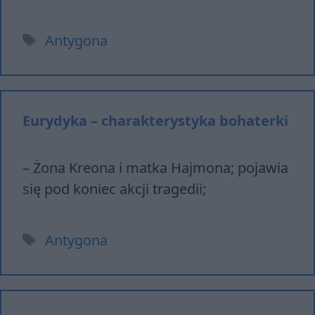
Tagi
Antygona
Eurydyka – charakterystyka bohaterki
– Żona Kreona i matka Hajmona; pojawia
się pod koniec akcji tragedii;
Tagi
Antygona