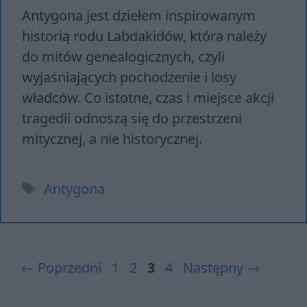
Antygona jest dziełem inspirowanym
historią rodu Labdakidów, która należy
do mitów genealogicznych, czyli
wyjaśniających pochodzenie i losy
władców. Co istotne, czas i miejsce akcji
tragedii odnoszą się do przestrzeni
mitycznej, a nie historycznej.
Tagi
Antygona
Strona
Strona
Strona
Strona
←
Poprzedni
1
2
3
4
Następny
→