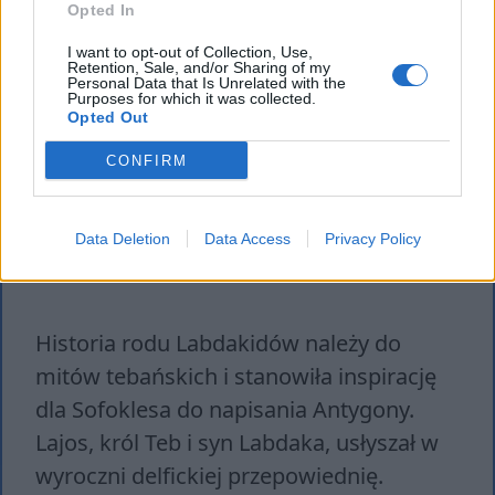
Kreona dotyczącym grzebania ciała
Opted In
Polinejkesa.
I want to opt-out of Collection, Use,
Retention, Sale, and/or Sharing of my
Personal Data that Is Unrelated with the
Purposes for which it was collected.
Tagi
Antygona
Opted Out
CONFIRM
Mit Labdakidów i jego wykorzystanie
Data Deletion
Data Access
Privacy Policy
w Antygonie
Historia rodu Labdakidów należy do
mitów tebańskich i stanowiła inspirację
dla Sofoklesa do napisania Antygony.
Lajos, król Teb i syn Labdaka, usłyszał w
wyroczni delfickiej przepowiednię.