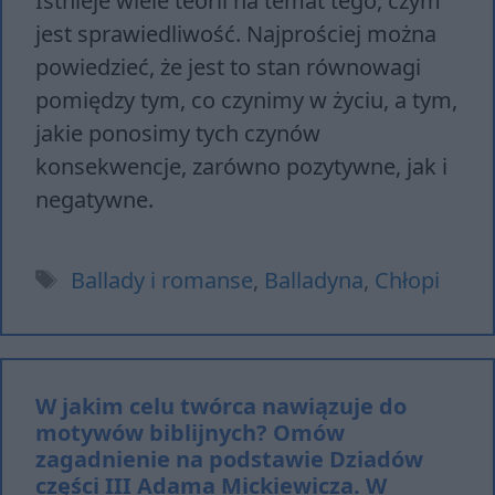
Istnieje wiele teorii na temat tego, czym
jest sprawiedliwość. Najprościej można
powiedzieć, że jest to stan równowagi
pomiędzy tym, co czynimy w życiu, a tym,
jakie ponosimy tych czynów
konsekwencje, zarówno pozytywne, jak i
negatywne.
Tagi
Ballady i romanse
,
Balladyna
,
Chłopi
W jakim celu twórca nawiązuje do
motywów biblijnych? Omów
zagadnienie na podstawie Dziadów
części III Adama Mickiewicza. W