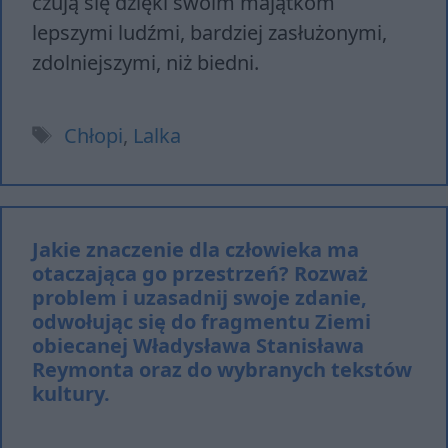
czują się dzięki swoim majątkom
lepszymi ludźmi, bardziej zasłużonymi,
zdolniejszymi, niż biedni.
Tagi
Chłopi
,
Lalka
Jakie znaczenie dla człowieka ma
otaczająca go przestrzeń? Rozważ
problem i uzasadnij swoje zdanie,
odwołując się do fragmentu Ziemi
obiecanej Władysława Stanisława
Reymonta oraz do wybranych tekstów
kultury.