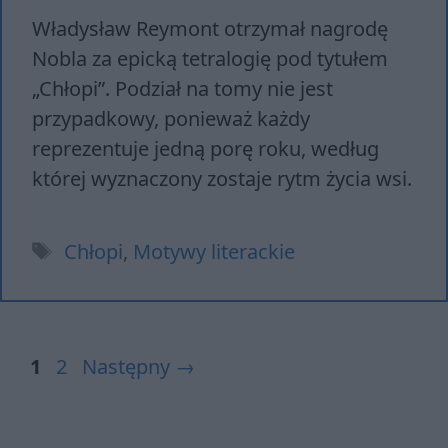
Władysław Reymont otrzymał nagrodę
Nobla za epicką tetralogię pod tytułem
„Chłopi”. Podział na tomy nie jest
przypadkowy, ponieważ każdy
reprezentuje jedną porę roku, według
której wyznaczony zostaje rytm życia wsi.
Tagi
Chłopi
,
Motywy literackie
Strona
Strona
1
2
Następny
→