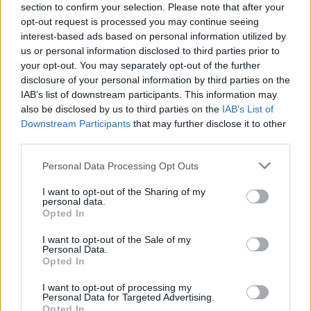
section to confirm your selection. Please note that after your
opt-out request is processed you may continue seeing
Tagi
Chłopi
,
Tango
interest-based ads based on personal information utilized by
us or personal information disclosed to third parties prior to
your opt-out. You may separately opt-out of the further
disclosure of your personal information by third parties on the
IAB’s list of downstream participants. This information may
also be disclosed by us to third parties on the
IAB’s List of
Jakie znaczenie dla człowieka ma
Downstream Participants
that may further disclose it to other
przyroda? Omów zagadnienie na
third parties.
podstawie znanych Ci ballad Adama
Mickiewicza. W swojej odpowiedzi
Personal Data Processing Opt Outs
uwzględnij również wybrany kontekst.
I want to opt-out of the Sharing of my
personal data.
Opted In
Wraz ze wzrostem znaczenia miast i
I want to opt-out of the Sale of my
przemysłu, coraz częściej otacza nas
Personal Data.
Opted In
beton, a na niebie widzimy anteny i dym z
kominów fabrycznych. W myśl postępu
I want to opt-out of processing my
Personal Data for Targeted Advertising.
często zapominamy, że zanim
Opted In