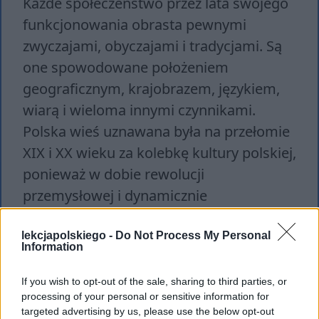
Każde społeczeństwo przez lata swojego
funkcjonowania obrasta pewnymi
zwyczajami, obyczajami i tradycjami. Są
one spowodowane położeniem
geograficznym, krajobrazem, językiem,
wiarą i wieloma innymi czynnikami.
Polska wieś uznawana była na przełomie
XIX i XX wieku za kolebkę kultury polskiej,
ponieważ w dobie rewolucji
przemysłowej i dynamicznie
zmieniającego się świata, wieś
pozostawała sobą, wynalazki tam nie
lekcjapolskiego -
Do Not Process My Personal
Information
docierały lub docierały powoli, świat
toczył się swoim znanym od wieków
If you wish to opt-out of the sale, sharing to third parties, or
processing of your personal or sensitive information for
rytmem.
targeted advertising by us, please use the below opt-out