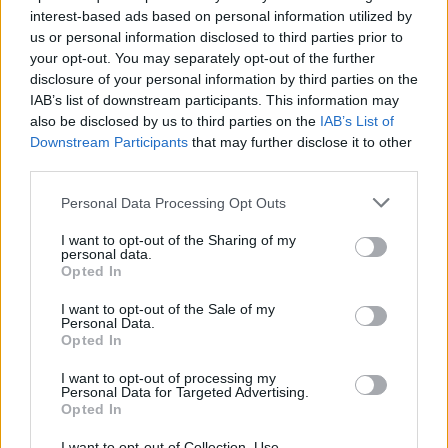
interest-based ads based on personal information utilized by
us or personal information disclosed to third parties prior to
your opt-out. You may separately opt-out of the further
disclosure of your personal information by third parties on the
IAB’s list of downstream participants. This information may
also be disclosed by us to third parties on the
IAB’s List of
Downstream Participants
that may further disclose it to other
third parties.
Personal Data Processing Opt Outs
I want to opt-out of the Sharing of my
personal data.
Opted In
I want to opt-out of the Sale of my
Motyw miłości
Personal Data.
Opted In
Uczucie ukazane w powieści jest
I want to opt-out of processing my
nieszczęśliwe. Mimo odwzajemnionego
Personal Data for Targeted Advertising.
Opted In
uczucia z obu stron Aldona i Walter Alf
I want to opt-out of Collection, Use,