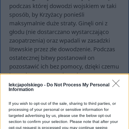
podczas której dowodzi wojskiem w taki
sposób, by Krzyżacy ponieśli
maksymalnie duże straty. Ginęli oni z
głodu (nie dostarczano wystarczająco
zaopatrzenia) oraz wpadali w zasadzki
litewskie przez złe dowodzenie. Podczas
ostatecznej bitwy postanowił on
pozostawić ich bez pomocy, dzięki czemu
jego ojczyzna wygrała wojnę.
lekcjapolskiego -
Do Not Process My Personal
Information
If you wish to opt-out of the sale, sharing to third parties, or
processing of your personal or sensitive information for
targeted advertising by us, please use the below opt-out
section to confirm your selection. Please note that after your
opt-out request is processed you may continue seeing